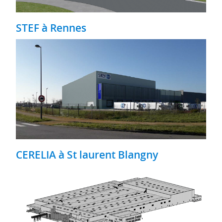
STEF à Rennes
CERELIA à St laurent Blangny