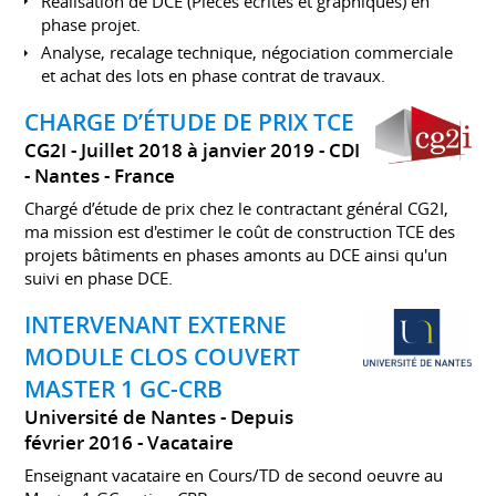
Réalisation de DCE (Pièces écrites et graphiques) en
phase projet.
Analyse, recalage technique, négociation commerciale
et achat des lots en phase contrat de travaux.
CHARGE D’ÉTUDE DE PRIX TCE
CG2I
Juillet 2018 à janvier 2019
CDI
Nantes
France
Chargé d’étude de prix chez le contractant général CG2I,
ma mission est d'estimer le coût de construction TCE des
projets bâtiments en phases amonts au DCE ainsi qu'un
suivi en phase DCE.
INTERVENANT EXTERNE
MODULE CLOS COUVERT
MASTER 1 GC-CRB
Université de Nantes
Depuis
février 2016
Vacataire
Enseignant vacataire en Cours/TD de second oeuvre au