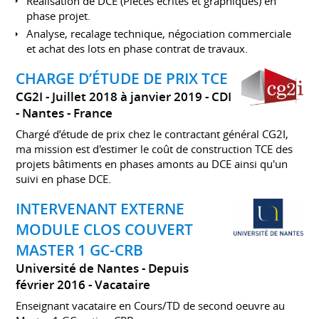
Réalisation de DCE (Pièces écrites et graphiques) en
phase projet.
Analyse, recalage technique, négociation commerciale
et achat des lots en phase contrat de travaux.
CHARGE D’ÉTUDE DE PRIX TCE
CG2I
Juillet 2018 à janvier 2019
CDI
Nantes
France
Chargé d’étude de prix chez le contractant général CG2I,
ma mission est d'estimer le coût de construction TCE des
projets bâtiments en phases amonts au DCE ainsi qu'un
suivi en phase DCE.
INTERVENANT EXTERNE
MODULE CLOS COUVERT
MASTER 1 GC-CRB
Université de Nantes
Depuis
février 2016
Vacataire
Enseignant vacataire en Cours/TD de second oeuvre au