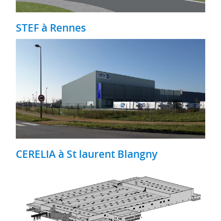
STEF à Rennes
CERELIA à St laurent Blangny